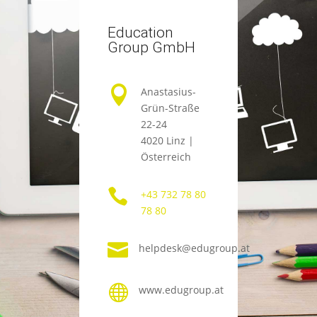
Education
Group GmbH

Anastasius-
Grün-Straße
22-24
4020 Linz |
Österreich

+43 732 78 80
78 80

helpdesk@edugroup.at

www.edugroup.at