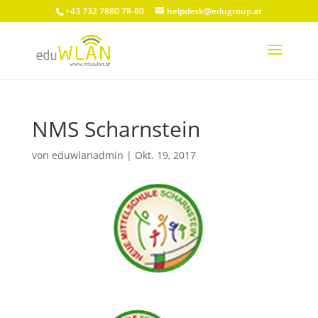
+43 732 7880 78-80
helpdesk@edugroup.at
NMS Scharnstein
von
eduwlanadmin
|
Okt. 19, 2017